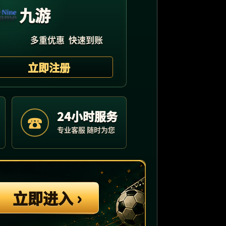
用个性化定制技术，根据个
作，提供个性化的健康建
多人了解体育、热爱体育。