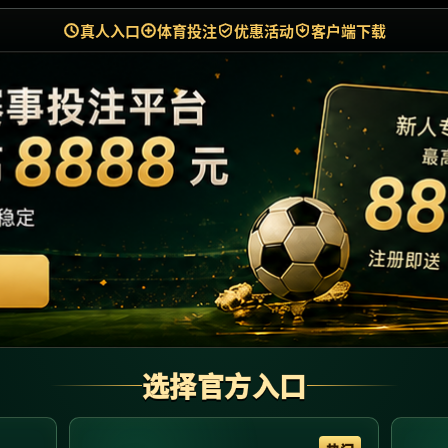
首页
麻将胡了2官网
麻将胡了2游戏入口
App下载
关于我们
麻将胡了2
探索我们的故事
了解麻将胡了2的发展历
好者提供最专业、最全面