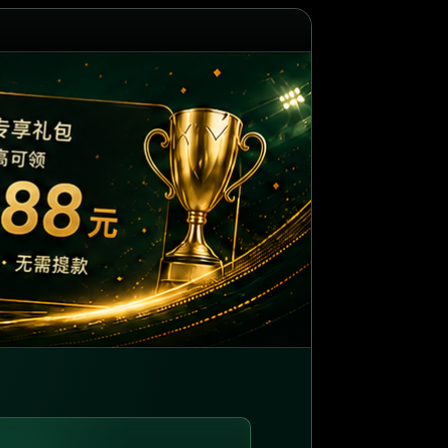
联系方式
关于我们
程、企业文化和团队理念，我们致力于为体育爱
的体育信息服务。