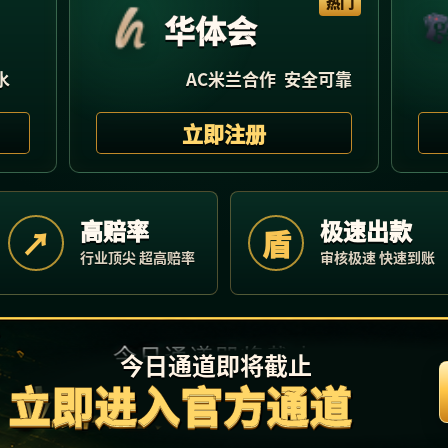
了解更多
研发，采用生物识别技术，可通过足部特征自动解锁APP功能。中底使
。内置健康档案功能，记录长期跑步数据和健康状况。与医疗健康平台合
跑者"的理念，为跑者提供全方位的健康管理。
客观、及时的体育报道，为体育爱好者打造一个交流、分享的平台，让更