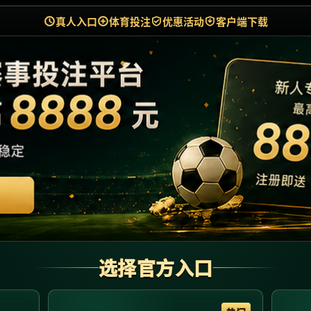
首页
麻将胡了2官网
麻将胡了2游戏入口
App下载
文章中心
麻将胡了2
探索深度体育内容
在麻将胡了2，您可阅读
了解体育世界的精彩故事