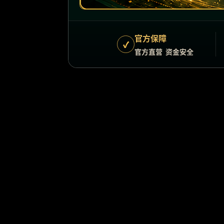
合理弃牌策略
理智的弃牌是胡牌的
以此来避免手牌等待
牌型，做好风险与收
灵活运用听牌结构
听牌是胡牌的一种状
组合来寻找最佳听牌
牌种类。
观察对手的打牌习惯