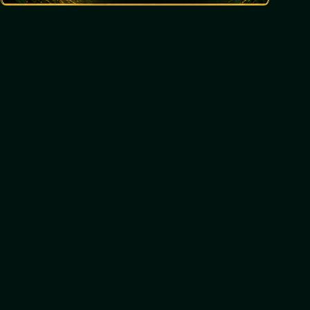
控场型选手
：控场型选手则偏向于通过制定策略来掌
控牌局节奏。他们通常不会贪求胡牌的速度，而是等
待对手犯错或出现机会。这类选手经常保持手牌的灵
活性，通过打出一些牺牲牌来观察对手的反应，从而
制定更加精准的出牌计划。例如，在一次PG麻将比赛
中，一位控场型选手通过杰出的分析能力成功抓住了
对手牌型的弱点，最终逆转了战局。
均衡型选手
：均衡型选手则试图将攻击与防守相结
合。他们在游戏中会根据局势的变化灵活调整策略，
既可以快速胡牌，也能在必要时采取防守措施。这种
灵活的应变能力往往使他们在比赛中表现优异。