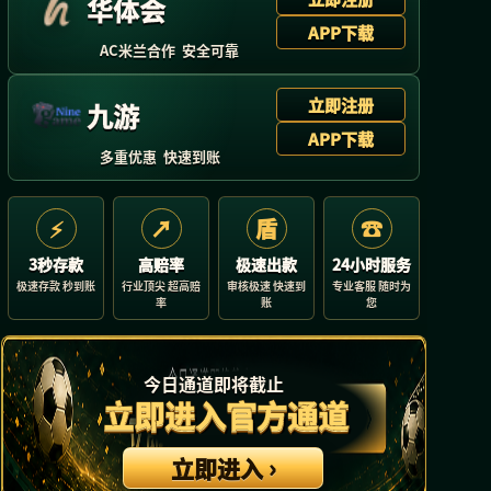
取得胜利。
选手风格的多样性
在PG麻将赛事中，选手通常可以被归类为几种风格：
攻击型、控场型和均衡型
。每种风格都有其独特的策
略和战术。
攻击型选手
：这类选手喜欢快速胡牌，通常会选择高
风险、高回报的牌局策略。他们常会优先打出高点数
牌，以迫使对手采取防守策略。例如，某知名选手在
一次比赛中，以快速聚集四暗刻的策略，令对手措手
不及，最终成功胡牌。攻击型选手的成功在于他们对
牌局的敏锐洞察和高效决策。