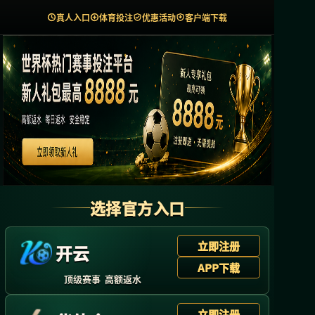
blog
分析pg麻将胡了的选手
风格
Admin
2026-05-19 08:15:12
在现代麻将竞技中，选手的风格多样且富有个性，尤
其是在PG麻将的对局中，选手的胡牌频率与风格息息
相关。了解每位选手的独特风格，不仅能帮助观众深
入了解游戏本质，还能为其他玩家提供重要的战术参
考。本文将对PG麻将中选手的胡牌风格进行深入分
析，揭示什么样的策略与风格可以更高效地帮助选手