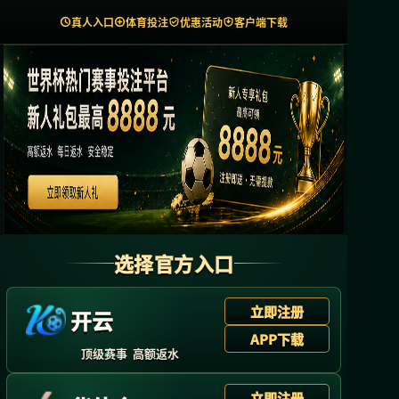
blog
电子游戏麻将胡了的技
巧分享
Admin
2026-06-03 08:15:02
在电子游戏的世界中，麻将凭借其独特的文化底蕴和
策略性玩法，吸引了无数玩家。尤其是在现代数字平
台上，麻将不仅是一种休闲娱乐，也是一项考验智力
和技巧的竞技游戏。如何在游戏中快速
胡牌
，一直是
玩家们关注的焦点。本文将分享一些实用的电子游戏
麻将技巧，帮助你在牌桌上占据优势。