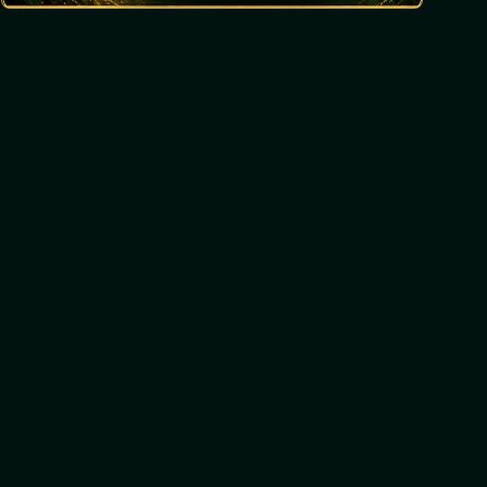
牌，说明他可能在从事相关的组合。此时，你可以选
择保留相应的牌，以阻碍他们的成牌机会。此外，时
刻关注对手的弃牌情况，也能帮助你做出更有效的决
策。
合理的拆牌策略
在面对一手复杂的牌型时，合理的拆牌策略能够极大
提高胡牌的概率。举个例子，如果手中有多张同花色
的牌，可以考虑拆掉一些不必要的牌，以便快速听
牌。通过
化繁为简
，使得最终的牌型组合更为清晰，
可以帮助你更快地达成胡牌状态。
灵活运用杠牌策略