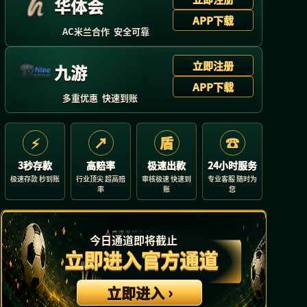
PG麻将的魅力所在
PG麻将之所以能够吸引玩家的眼球，首先是因为其
简
单易懂的规则
。对于新手来说，学习麻将的基本规则
并不复杂，大家只需了解牌型和胡牌的方式便可快速
上手。而对于老玩家来说，PG麻将提供了更为丰富的
玩法和策略，使得每一局游戏都充满了变化和惊喜。
社交互动的乐趣
其次，PG麻将在社交互动方面也表现出色。玩家可以
与朋友组队，进行实时对战，增加了游戏的互动感和
趣味性。例如，某位玩家曾分享过他与朋友们在PG麻
将上进行过的一场比赛，
不仅体验到了紧张刺激的游