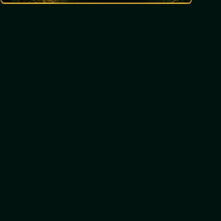
适合各年龄段玩家的麻将特性
简易上手
：大多数麻将应用都设计了新手指导，通过
简单的教程帮助玩家快速理解游戏规则和操作流程。
这对于
年轻玩家和老年玩家
尤为重要，因为他们在学
习新事物上可能存在一定的门槛。
多样玩法
：许多麻将游戏提供了多种玩法，包括经典
麻将、癞子麻将、联众麻将等，玩家可以根据自己的
喜好选择不同的对弈模式。这样的设计，提高了游戏
的趣味性，吸引了越来越多的玩家参与其中。
社交功能
：现代麻将应用通常会内置社交功能，让玩