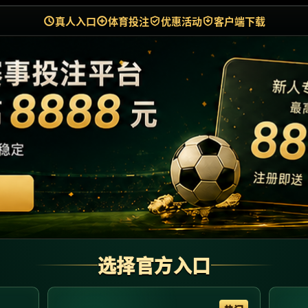
首页
麻将胡了2官网
麻将胡了2游戏入口
App下载
pg麻将胡了中保持冷静
08:15:00
，尤其是当你胡了的时候，情绪往往会被瞬间的喜悦或兴奋所左右。不过
静不仅能帮助你在牌桌上更清楚地思考，还能提升整个游戏体验，促进与
些在PG麻将胡了中保持冷静的实用技巧。