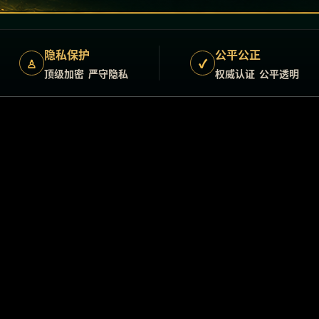
庆祝的事情，但过分的庆祝可能会引起其他玩家的负面情绪，甚至影响游
了。保持低调、不张扬的态度，反而会让你在牌桌上显得更为成熟和稳重
钟反思你的表现与决策。即使在胡了的情况下，也要客观分析自己哪方面
提升过程能够