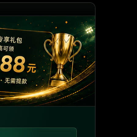
联系方式
关于我们
，保持冷静的重要性可
朋友之间的和谐相处。