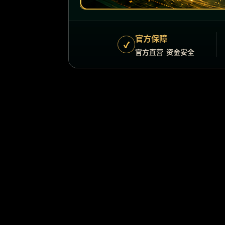
例如，在一局对战中
的目标，寻找对手未
误区三：胡了就万事
许多玩家在胡牌之后
戏，局势瞬息万变，
例如，在一
返回文章列表