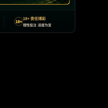
定，不如适当调整自己
将是一项极具变化的游
分翻倍。