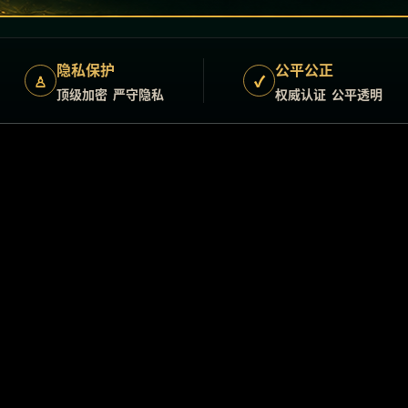
，若你发现其他玩家在碰牌、杠牌，这意味着他们的牌型可能已经相对固
公开的牌，可能会更容易实现胡牌的机会。
大吉
，产生了一种自满情绪，认为自己在这一局中已经获得了胜利。其实，麻
胡牌后要及时判断局面。尤其是在比赛状态下，再胡一次可能会让你的得