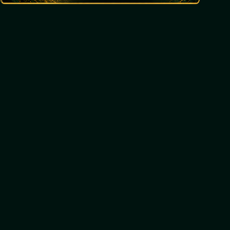
其次
，心理战的运用逐渐成为提升胡牌思路的重要环
节。一些高水平的玩家在游戏中，不仅关注自己的
牌，还会时刻分析对手的出牌情况，通过模拟对手的
策略来调整自己的打牌方式。
例如
，在某局比赛中，
某位顶级选手通过观察对手频繁丢弃高牌，最终破解
了对手的胡牌方式，成功逆转局势。
三、胡牌思路的提升策略
提升胡牌思路的策略可以从几个方面入手：
观察与记牌
：优秀的麻将玩家往往具备出色的观察力
和记牌能力。通过对出牌的记忆，掌握其他玩家的手