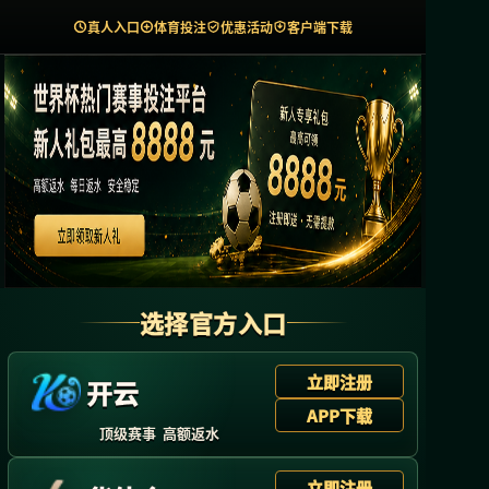
blog
pg麻将胡牌思路的提升
与变化
Admin
2026-06-10 08:15:04
在麻将这一传统游戏中，胡牌的思路和策略对于玩家
的胜负起着至关重要的作用。随着玩家经验的积累和
对游戏理解的加深，胡牌的思路也在不断发生变化，
尤其是在PG麻将的环境下，更是体现出多样化的战略
思考。本文将探讨PG麻将胡牌思路的提升与变化。