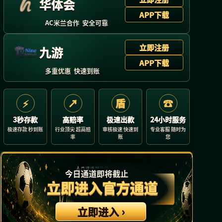
一、胡牌思路的基础理解
胡牌，即为玩家在完成一手牌的过程中，通过组牌达
到和牌的状态。玩家在游戏中，需通过摸牌、打牌等
环节，灵活调整手中牌型，达到有效利用手牌的目
的。基础的胡牌思路通常围绕听牌、和牌，以及保留
特殊牌型进行。
二、玩家对胡牌思路的变化
随着线上麻将的兴起，以及互联网技术的普及，玩家
们的胡牌思路也出现了显著变化。
首先
，信息获取渠
道的增加让玩家能够更快速地吸收新的策略和技巧。
通过网络论坛、直播及教学视频，很多新手玩家能够
学习到更丰富的胡牌组合和思路。