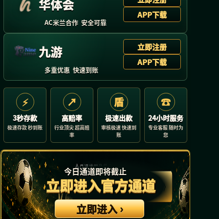
红中的独特价值
红中不仅仅是一张普通的牌，它在游戏中所承担的角
色十分重要。首先，红中可以被视为任何牌，这种“万
能特性”使得玩家在听牌时有了更多的选择。例如，当
手中有三张相同的牌时，红中可以帮助你迅速调整战
略，增加形成顺子的机会。
另外，红中在点数上也非常关键。在许多麻将规则
中，红中能为胡牌提供额外的点数奖励。这意味着，
只要玩家在胡牌时手中包含红中，就能够瞬间大幅提
升赢得的筹码。例如，假设一个玩家原本只需一张简
单的牌来胡牌，但若加入红中，就可能让输赢的局面
发生巨大变化。