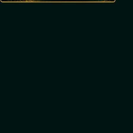
巧妙利用红中技巧
在游戏过程中，如何巧妙利用红中将是影响胜负的一
大关键。首先，玩家需在抓牌阶段留意红中的出现。
若能在合适的时机将红中纳入手牌，可以增加听牌的
概率。但这并不是说玩家应盲目追求红中，而是要根
据自己当前的牌型情况进行判断。例如，若手中已经
有多个对子，红中可以用作“补牌”，以此来增加胡牌的
灵活度。
案例分析：红中在游戏中的实际应用
让我们来看看一个实例。在某局麻将中，玩家A手中持
有“筒子2、筒子3、筒子8、红中”，此时玩家A的目标
是形成一个顺子或对子。玩家B出了一张“筒子4”，这