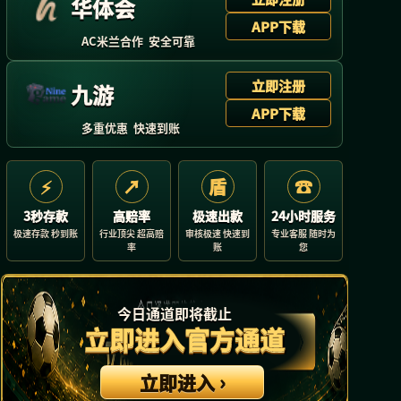
麻将胡了2
探索深度体育内容
在麻将胡了2，您可阅读到专业的体育分析、赛
事评论和球员专访，深入了解体育世界的精彩故
事。
浏览全部文章
所有文章